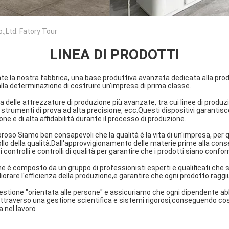
.,Ltd. Fatory Tour
LINEA DI PRODOTTI
 la nostra fabbrica, una base produttiva avanzata dedicata alla produ
 alla determinazione di costruire un'impresa di prima classe.
a delle attrezzature di produzione più avanzate, tra cui linee di produ
, strumenti di prova ad alta precisione, ecc.Questi dispositivi garantis
one e di alta affidabilità durante il processo di produzione.
igoroso Siamo ben consapevoli che la qualità è la vita di un'impresa, per
o della qualità.Dall'approvvigionamento delle materie prime alla conseg
controlli e controlli di qualità per garantire che i prodotti siano confor
ne è composto da un gruppo di professionisti esperti e qualificati che 
liorare l'efficienza della produzione,e garantire che ogni prodotto ragg
 gestione "orientata alle persone" e assicuriamo che ogni dipendente ab
ttraverso una gestione scientifica e sistemi rigorosi,conseguendo cos
a nel lavoro