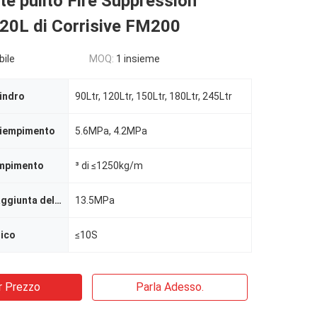
e pulito Fire Suppression
20L di Corrisive FM200
bile
MOQ:
1 insieme
lindro
90Ltr, 120Ltr, 150Ltr, 180Ltr, 245Ltr
riempimento
5.6MPa, 4.2MPa
empimento
³ di ≤1250kg/m
Pressione di aggiunta della pressione
13.5MPa
rico
≤10S
r Prezzo
Parla Adesso.