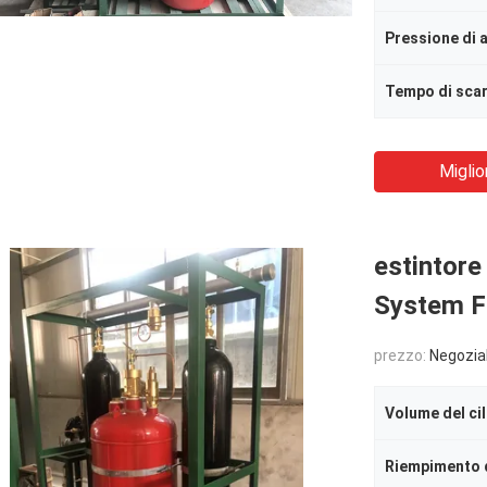
Tempo di scar
Miglio
estintore
System F
prezzo:
Negozia
Volume del ci