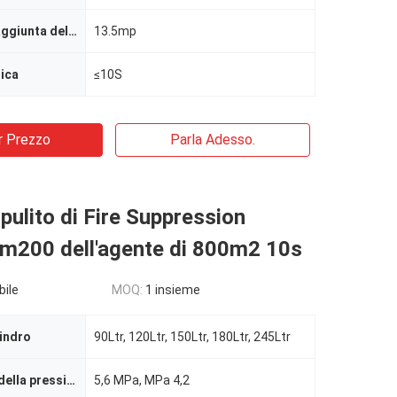
Pressione di aggiunta della pressione
13.5mp
ica
≤10S
r Prezzo
Parla Adesso.
 pulito di Fire Suppression
m200 dell'agente di 800m2 10s
bile
MOQ:
1 insieme
lindro
90Ltr, 120Ltr, 150Ltr, 180Ltr, 245Ltr
Riempimento della pressione
5,6 MPa, MPa 4,2