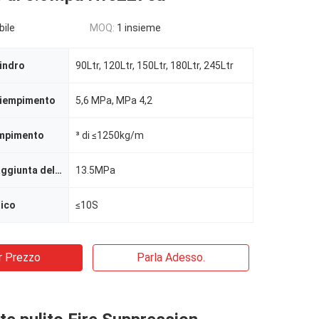
bile
MOQ:
1 insieme
lindro
90Ltr, 120Ltr, 150Ltr, 180Ltr, 245Ltr
riempimento
5,6 MPa, MPa 4,2
empimento
³ di ≤1250kg/m
Pressione di aggiunta della pressione
13.5MPa
rico
≤10S
r Prezzo
Parla Adesso.