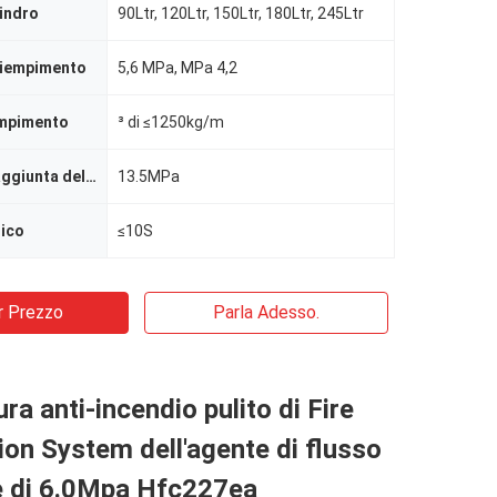
lindro
90Ltr, 120Ltr, 150Ltr, 180Ltr, 245Ltr
riempimento
5,6 MPa, MPa 4,2
empimento
³ di ≤1250kg/m
Pressione di aggiunta della pressione
13.5MPa
rico
≤10S
r Prezzo
Parla Adesso.
ra anti-incendio pulito di Fire
on System dell'agente di flusso
ne di 6.0Mpa Hfc227ea