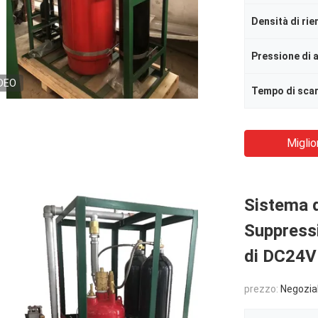
Densità di ri
DEO
Tempo di scar
Miglio
Sistema d
Suppress
di DC24V
prezzo:
Negozia