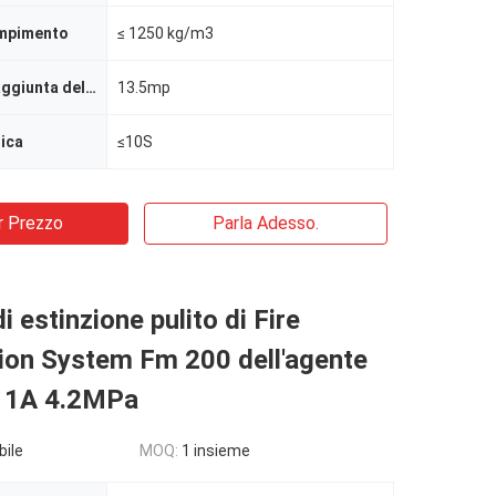
empimento
≤ 1250 kg/m3
Pressione di aggiunta della pressione
13.5mp
ica
≤10S
r Prezzo
Parla Adesso.
i estinzione pulito di Fire
ion System Fm 200 dell'agente
 1A 4.2MPa
bile
MOQ:
1 insieme