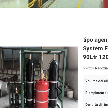
tipo agen
System FM
90Ltr 12
prezzo:
Negozia
Volume del ci
Densità di ri