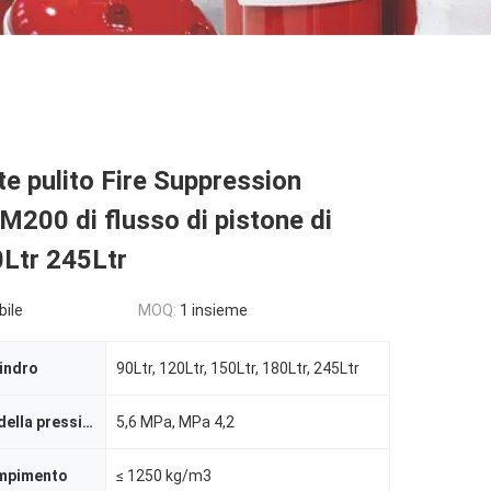
te pulito Fire Suppression
200 di flusso di pistone di
0Ltr 245Ltr
bile
MOQ:
1 insieme
lindro
90Ltr, 120Ltr, 150Ltr, 180Ltr, 245Ltr
Riempimento della pressione
5,6 MPa, MPa 4,2
empimento
≤ 1250 kg/m3