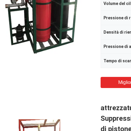
Volume del ci
Pressione di 
Densità di ri
Tempo di sca
Miglio
attrezzatu
Suppressi
di pisto