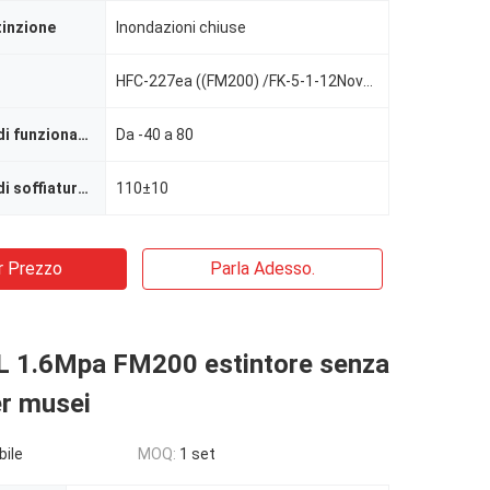
tinzione
Inondazioni chiuse
HFC-227ea ((FM200) /FK-5-1-12Novec1230
Temperatura di funzionamento (°C)
Da -40 a 80
Temperatura di soffiatura (°C)
110±10
r Prezzo
Parla Adesso.
L 1.6Mpa FM200 estintore senza
er musei
bile
MOQ:
1 set