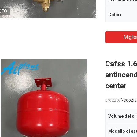
DEO
Colore
Miglio
Cafss 1.
antincend
center
prezzo:
Negozia
Volume del ci
Modello di es