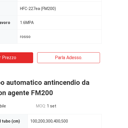
HFC-227ea (FM200)
lavoro
1.6MPA
rosso
r Prezzo
Parla Adesso.
bo automatico antincendio da
on agente FM200
bile
MOQ:
1 set
 tubo (cm)
100;200;300;400;500