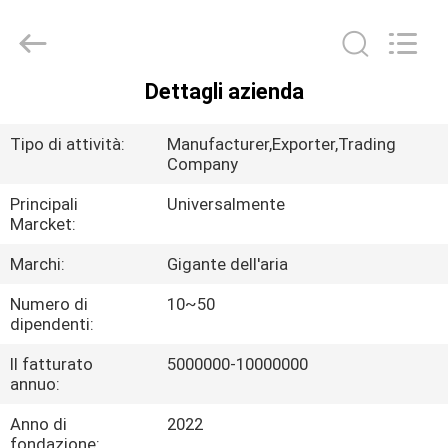
2026
Guangdong
Air
Giant
Fire
Equipment
Dettagli azienda
Co.,Ltd..
CASA
All
Rights
Reserved.
Tipo di attività:
Manufacturer,Exporter,Trading
PRODOTTI
Company
Principali
Universalmente
Marcket:
MANIFESTAZIONE
DI
Marchi:
Gigante dell'aria
VR
Numero di
10~50
dipendenti:
CHI
Il fatturato
5000000-10000000
annuo:
SIAMO
Anno di
2022
fondazione: