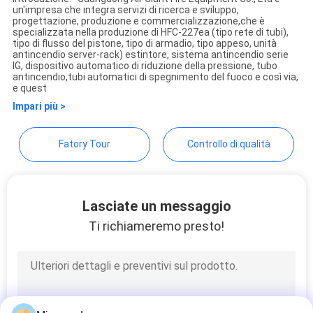
un'impresa che integra servizi di ricerca e sviluppo,
MAPPA
Guangdong Air Giant Fire
progettazione, produzione e commercializzazione,che è
specializzata nella produzione di HFC-227ea (tipo rete di tubi),
DEL
Equipment Co.,Ltd.
tipo di flusso del pistone, tipo di armadio, tipo appeso, unità
antincendio server-rack) estintore, sistema antincendio serie
SITO
IG, dispositivo automatico di riduzione della pressione, tubo
antincendio,tubi automatici di spegnimento del fuoco e così via,
e quest
PRIVACY
Impari più >
POLICY
Fatory Tour
Controllo di qualità
Lasciate un messaggio
Ti richiameremo presto!