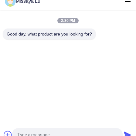
Missaya Lu
2:30 PM
Good day, what product are you looking for?
Categorie popolari
Tutti
Soppressione Del 
Di Sistema Di Novec 
Fuoco Di Sistema 
Soppressione Del 
Fm200
Fuoco 1230
Di Sistema Del Gas 
Sistema 
Inerte Soppressione 
Antincendio Per 
Del Fuoco
Cucina
Agente Pulito Fire 
Di Sistema Di CO2 
Suppression System
Soppressione Del 
Fuoco
Soppressione Del 
Estintore 
Fuoco Dell'agente 
Automatico
Pulito